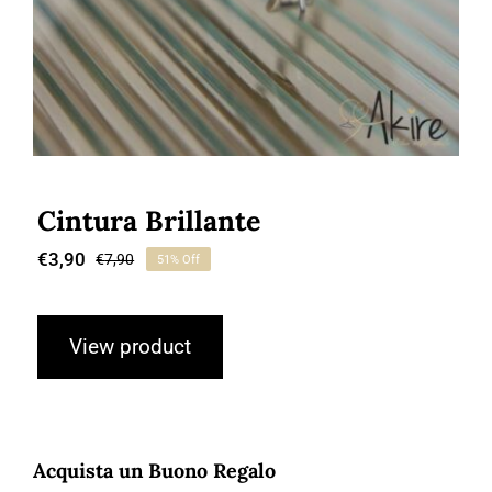
Cintura Brillante
€
3,90
€
7,90
51% Off
Il
Il
prezzo
prezzo
originale
attuale
era:
è:
View product
€7,90.
€3,90.
Acquista un Buono Regalo