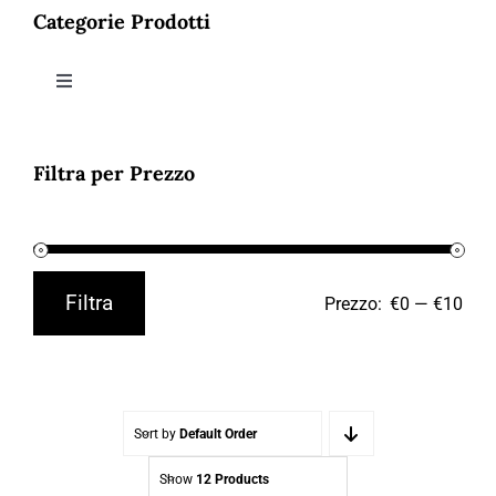
Contatti
Categorie Prodotti
Toggle
Navigation
ABBIGLIAMENTO
Filtra per Prezzo
ACCESSORI
SALDI
Filtra
Prezzo:
€0
—
€10
Prezzo
Prezzo
Min
Max
Sort by
Default Order
Show
12 Products