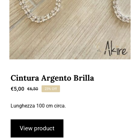
Cintura Argento Brilla
€
5,00
€
6,50
23% Off
Il
Il
prezzo
prezzo
originale
attuale
Lunghezza 100 cm circa.
era:
è:
€6,50.
€5,00.
View product