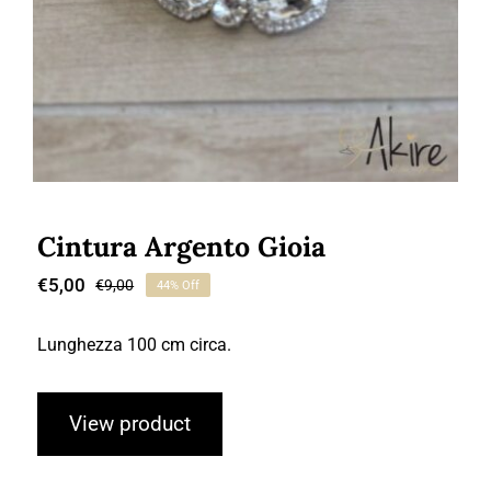
Cintura Argento Gioia
€
5,00
€
9,00
44% Off
Il
Il
prezzo
prezzo
originale
attuale
Lunghezza 100 cm circa.
era:
è:
€9,00.
€5,00.
View product