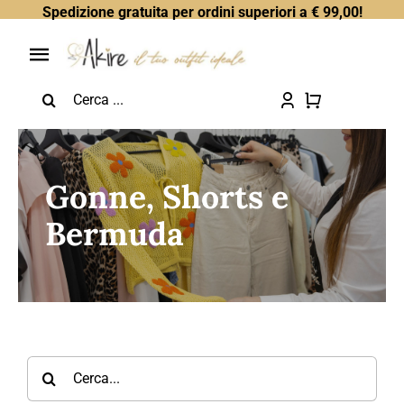
Skip
Spedizione gratuita per ordini superiori a € 99,00!
to
content
Toggle
Search
Navigation
Home
for:
Chi Sono
Gonne, Shorts e
Tutti i Prodotti
Bermuda
Saldi
Tutto a €5
Gift Card
Search
for: