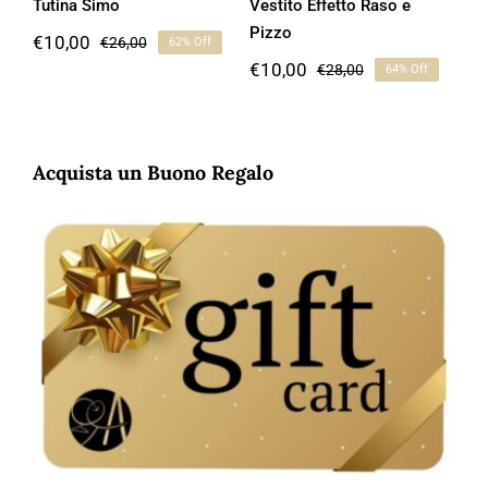
Tutina Simo
Vestito Effetto Raso e
Pizzo
€
10,00
€
26,00
62% Off
Il
Il
€
10,00
€
28,00
prezzo
prezzo
64% Off
Il
Il
originale
attuale
prezzo
prezzo
era:
è:
originale
attuale
€26,00.
€10,00.
era:
è:
€28,00.
€10,00.
Acquista un Buono Regalo