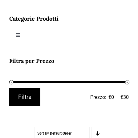
Contatti
Categorie Prodotti
Toggle
Navigation
ABBIGLIAMENTO
Filtra per Prezzo
ACCESSORI
SALDI
Filtra
Prezzo:
€0
—
€30
Prezzo
Prezzo
Min
Max
Sort by
Default Order