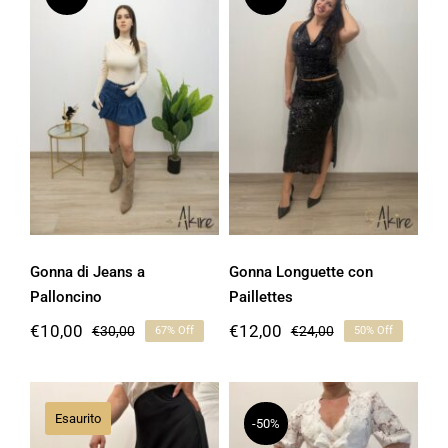
Gonna di Jeans a
Gonna Longuette
Palloncino
con Paillettes
Gonna di Jeans a
Gonna Longuette con
Palloncino
Paillettes
€
10,00
€
12,00
€
30,00
€
24,00
67% Off
50% Off
Il
Il
Il
Il
prezzo
prezzo
prezzo
prezzo
originale
attuale
originale
attuale
era:
è:
era:
è:
€30,00.
€10,00.
€24,00.
€12,00.
Esaurito
-50%