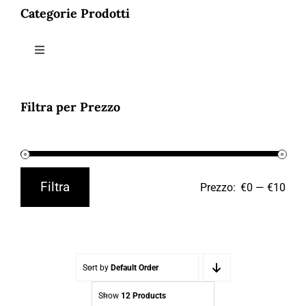
Contatti
Categorie Prodotti
Toggle
Navigation
ABBIGLIAMENTO
Filtra per Prezzo
ACCESSORI
SALDI
Filtra
Prezzo:
€0
—
€10
Prezzo
Prezzo
Min
Max
Sort by
Default Order
Show
12 Products