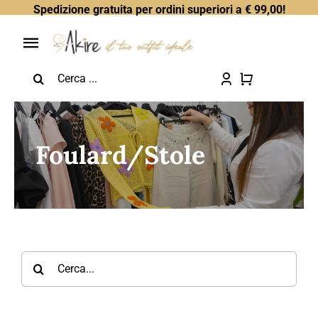
Skip
Spedizione gratuita per ordini superiori a € 99,00!
to
content
Toggle
Search
Navigation
Home
for:
Chi Sono
Foulard/Stole
Tutti i Prodotti
Saldi
Tutto a €5
Search
for:
Gift Card