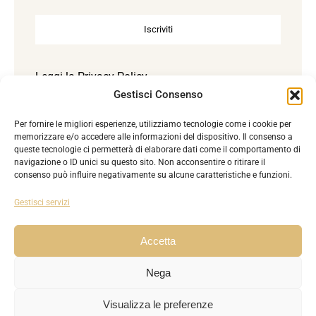
Iscriviti
Leggi la
Privacy Policy
Gestisci Consenso
Per fornire le migliori esperienze, utilizziamo tecnologie come i cookie per
Accetto la Privacy Policy. Reg. UE 2016/679.
memorizzare e/o accedere alle informazioni del dispositivo. Il consenso a
queste tecnologie ci permetterà di elaborare dati come il comportamento di
navigazione o ID unici su questo sito. Non acconsentire o ritirare il
consenso può influire negativamente su alcune caratteristiche e funzioni.
Gestisci servizi
Accetta
© Copyright 2024 - 2026 | P.I. 02425290687
AKIRE
| All
Nega
Rights Reserved | Powered by
Esse-W-Emme.net
Visualizza le preferenze