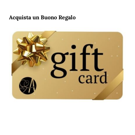
originale
attuale
era:
è:
€7,90.
€3,90.
Acquista un Buono Regalo