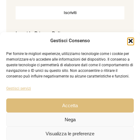
Iscriviti
Leggi la
Privacy Policy
Gestisci Consenso
Per fornire le migliori esperienze, utilizziamo tecnologie come i cookie per
Accetto la Privacy Policy. Reg. UE 2016/679.
memorizzare e/o accedere alle informazioni del dispositivo. Il consenso a
queste tecnologie ci permetterà di elaborare dati come il comportamento di
navigazione o ID unici su questo sito. Non acconsentire o ritirare il
consenso può influire negativamente su alcune caratteristiche e funzioni.
Gestisci servizi
Accetta
© Copyright 2024 - 2026 | P.I. 02425290687
AKIRE
| All
Nega
Rights Reserved | Powered by
Esse-W-Emme.net
Visualizza le preferenze