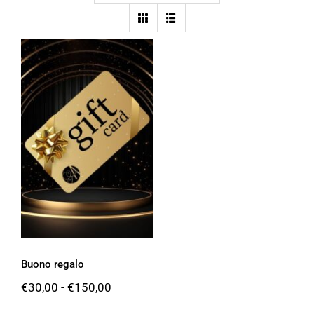
Buono regalo
Buono regalo
Fascia
€
30,00
-
€
150,00
di