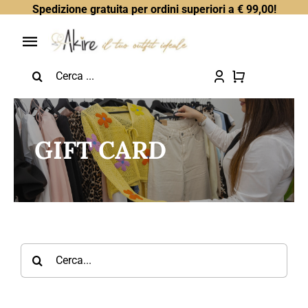
Skip
Spedizione gratuita per ordini superiori a € 99,00!
to
content
Toggle
Search
Navigation
Home
for:
Chi Sono
GIFT CARD
Tutti i Prodotti
Saldi
Tutto a €5
Search
for:
Gift Card