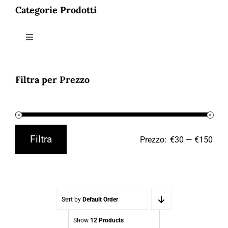
Contatti
Categorie Prodotti
Toggle
Navigation
ABBIGLIAMENTO
Filtra per Prezzo
ACCESSORI
SALDI
Filtra
Prezzo:
€30
—
€150
Prezzo
Prezzo
Min
Max
Sort by
Default Order
Show
12 Products