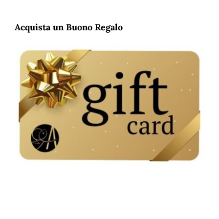
prezzo:
da
€30,00
Acquista un Buono Regalo
a
€150,00