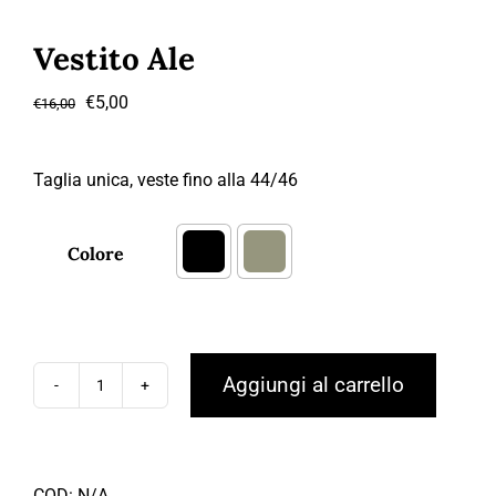
Vestito Ale
Il
Il
€
5,00
€
16,00
prezzo
prezzo
originale
attuale
Taglia unica, veste fino alla 44/46
era:
è:
€16,00.
€5,00.
Colore

Aggiungi al carrello
Vestito
Ale
quantità
COD:
N/A