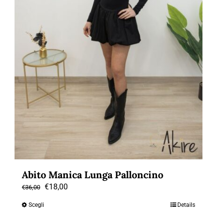
del
prodotto
Abito Manica Lunga Palloncino
Il
Il
€
18,00
€
36,00
prezzo
prezzo
Scegli
Details
Questo
originale
attuale