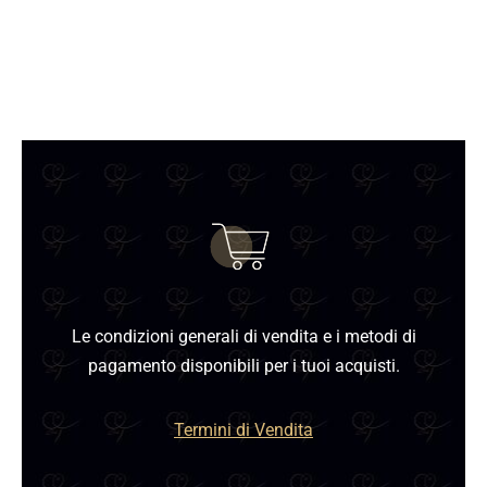
prodotto
era:
è:
ha
€36,00.
€18,00.
più
varianti.
Le
opzioni
possono
essere
scelte
nella
pagina
del
Le condizioni generali di vendita e i metodi di
prodotto
pagamento disponibili per i tuoi acquisti.
Termini di Vendita