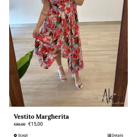
Vestito Margherita
Il
Il
€
15,00
€
30,00
prezzo
prezzo
Scegli
Details
Questo