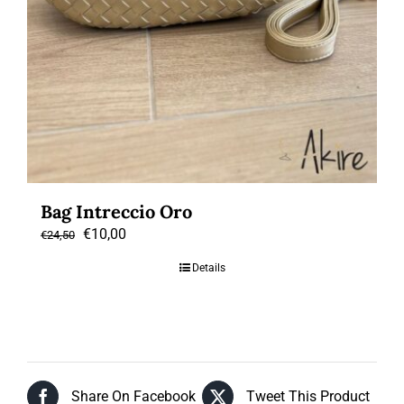
Bag Intreccio Oro
Il
Il
€
10,00
€
24,50
prezzo
prezzo
Details
originale
attuale
era:
è:
€24,50.
€10,00.
Share On Facebook
Tweet This Product