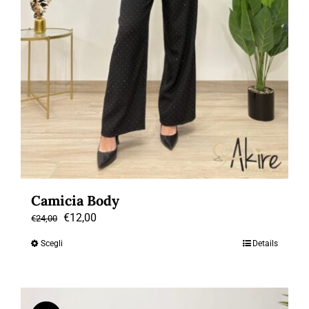
Camicia Body
Il
Il
€
12,00
€
24,00
prezzo
prezzo
Scegli
Details
Questo
originale
attuale
prodotto
era:
è:
ha
€24,00.
€12,00.
più