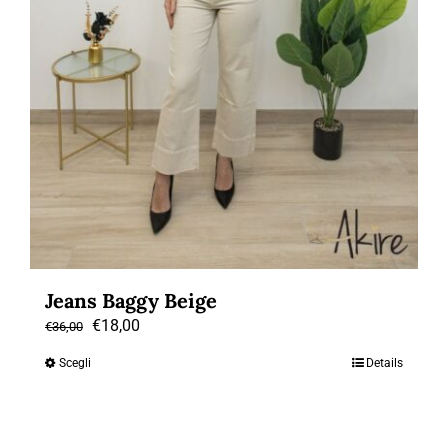
Jeans Baggy Beige
Il
Il
€
18,00
€
36,00
prezzo
prezzo
Scegli
Details
Questo
originale
attuale
prodotto
era:
è:
ha
€36,00.
€18,00.
più