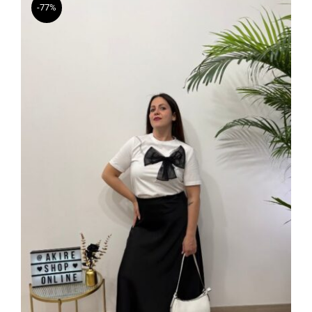
-77%
varianti.
Le
opzioni
possono
essere
scelte
nella
pagina
del
prodotto